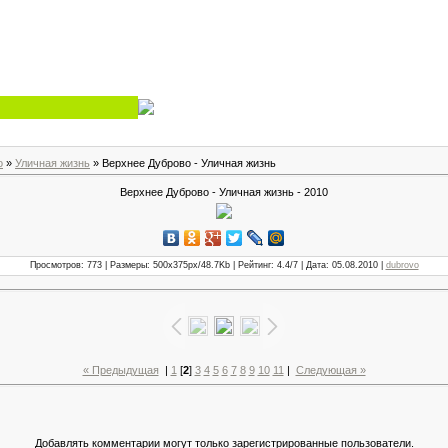
о
»
Уличная жизнь
» Верхнее Дуброво - Уличная жизнь
Верхнее Дуброво - Уличная жизнь - 2010
Просмотров: 773 | Размеры: 500x375px/48.7Kb | Рейтинг: 4.4/7 | Дата: 05.08.2010 |
dubrovo
« Предыдущая
|
1
[
2
]
3
4
5
6
7
8
9
10
11
|
Следующая »
Добавлять комментарии могут только зарегистрированные пользователи.