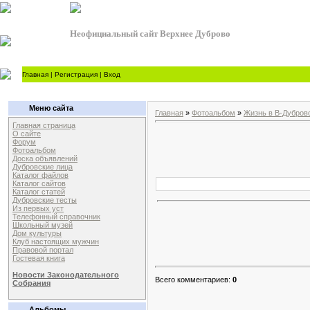
Неофициальный сайт Верхнее Дуброво
Главная
|
Регистрация
|
Вход
Меню сайта
Главная
»
Фотоальбом
»
Жизнь в В-Дубров
Главная страница
О сайте
Форум
Фотоальбом
Доска объявлений
Дубровские лица
Каталог файлов
Каталог сайтов
Каталог статей
Дубровские тесты
Из первых уст
Телефонный справочник
Школьный музей
Дом культуры
Клуб настоящих мужчин
Правовой портал
Гостевая книга
Новости Законодательного
Всего комментариев:
0
Собрания
Альбомы