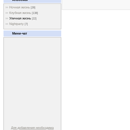
Ночная жизнь
[28]
Клубная жизнь
[138]
Уличная жизнь
[22]
Nightparty
[7]
Мини-чат
Для добавления необходима