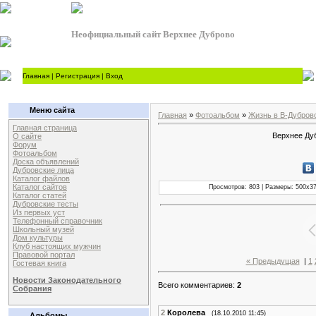
Неофициальный сайт Верхнее Дуброво
Главная
|
Регистрация
|
Вход
Меню сайта
Главная
»
Фотоальбом
»
Жизнь в В-Дубров
Главная страница
Верхнее Дуб
О сайте
Форум
Фотоальбом
Доска объявлений
Дубровские лица
Каталог файлов
Каталог сайтов
Просмотров: 803 | Размеры: 500x375
Каталог статей
Дубровские тесты
Из первых уст
Телефонный справочник
Школьный музей
Дом культуры
Клуб настоящих мужчин
Правовой портал
« Предыдущая
|
1
Гостевая книга
Новости Законодательного
Всего комментариев:
2
Собрания
2
Королева
(18.10.2010 11:45)
Альбомы