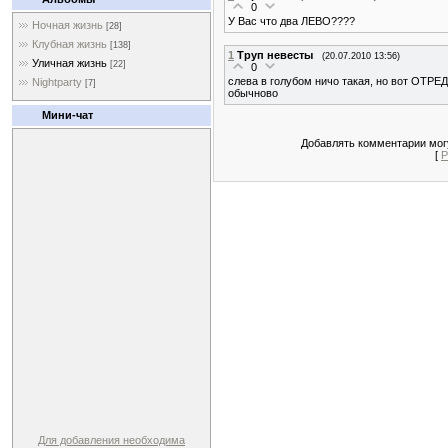
0
У Вас что два ЛЕВО????
Ночная жизнь
[28]
Клубная жизнь
[138]
1
Труп невесты
(20.07.2010 13:56)
Уличная жизнь
[22]
0
слева в голубом ничо такая, но вот ОТ
Nightparty
[7]
обычново
Мини-чат
Добавлять комментарии могу
[
Р
Для добавления необходима