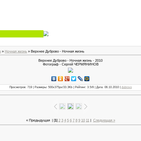
о
»
Ночная жизнь
» Верхнее Дуброво - Ночная жизнь
Верхнее Дуброво - Ночная жизнь - 2010
Фотограф - Сергей ЧЕРМЯНИНОВ
Просмотров: 719 | Размеры: 500x375px/33.3Kb | Рейтинг: 3.5/8 | Дата: 06.10.2010 |
dubrovo
« Предыдущая
| [
1
]
2
3
4
5
6
7
8
9
10
11
|
Следующая »