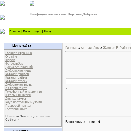
Неофициальный сайт Верхнее Дуброво
Главная
|
Регистрация
|
Вход
Меню сайта
Главная
»
Фотоальбом
»
Жизнь в В-Дубров
Главная страница
О сайте
Форум
Фотоальбом
Доска объявлений
Дубровские лица
Каталог файлов
Каталог сайтов
Каталог статей
Дубровские тесты
Из первых уст
Телефонный справочник
Школьный музей
Дом культуры
Клуб настоящих мужчин
Правовой портал
Гостевая книга
Новости Законодательного
Собрания
Всего комментариев:
0
Альбомы