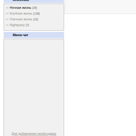
Ночная жизнь
[28]
Клубная жизнь
[138]
Уличная жизнь
[22]
Nightparty
[7]
Мини-чат
Для добавления необходима