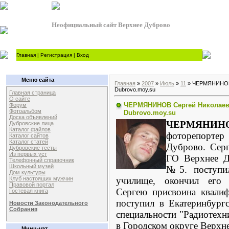
Неофициальный сайт Верхнее Дуброво
Главная
|
Регистрация
|
Вход
Меню сайта
Главная
»
2007
»
Июль
»
11
» ЧЕРМЯНИНОВ 
Dubrovo.moy.su
Главная страница
О сайте
ЧЕРМЯНИНОВ Сергей Николаев
Форум
Фотоальбом
Dubrovo.moy.su
Доска объявлений
ЧЕРМЯНИНОВ
Дубровские лица
Каталог файлов
фоторепорте
Каталог сайтов
Каталог статей
Дуброво. Серг
Дубровские тесты
Из первых уст
ГО Верхнее Д
Телефонный справочник
Школьный музей
№5. поступил
Дом культуры
училище, окончил его 
Клуб настоящих мужчин
Правовой портал
Сергею присвоина квалиф
Гостевая книга
поступил в Екатеринбург
Новости Законодательного
Собрания
специальности "Радиотехн
в Городском округе Верхн
Мини-чат