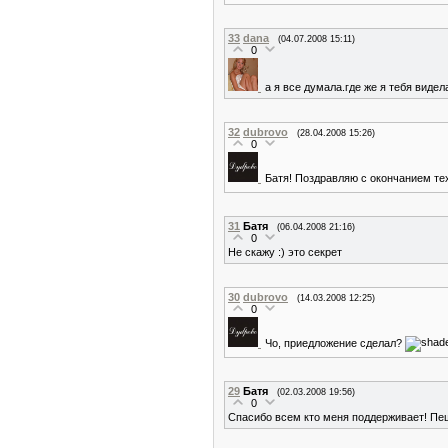
33
dana
(04.07.2008 15:11)
0
а я все думала.где же я тебя видел
32
dubrovo
(28.04.2008 15:26)
0
Батя! Поздравляю с окончанием тех
31
Батя
(06.04.2008 21:16)
0
Не скажу :) это секрет
30
dubrovo
(14.03.2008 12:25)
0
Чо, приедложение сделал?
29
Батя
(02.03.2008 19:56)
0
Спасибо всем кто меня поддерживает! Пе