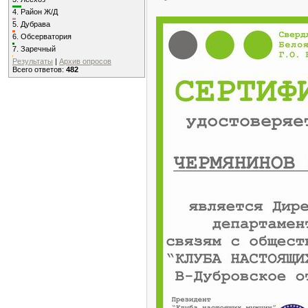
4.
Район Ж/Д
5.
Дубрава
6.
Обсерватория
7.
Заречный
Результаты
|
Архив опросов
Всего ответов:
482