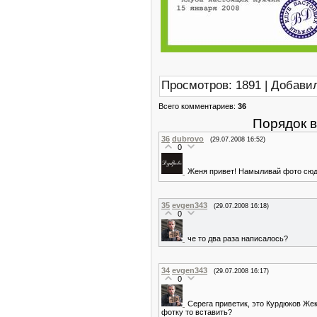
Просмотров: 1891 | Добави
Всего комментариев:
36
Порядок 
36
dubrovo
(29.07.2008 16:52)
0
Женя привет! Намыливай фото сю
35
evgen343
(29.07.2008 16:18)
0
че то два раза написалось?
34
evgen343
(29.07.2008 16:17)
0
Серега приветик, это Курдюков Жек
фотку то вставить?