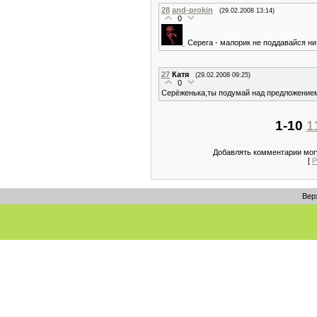
28
and-prokin
(29.02.2008 13:14)
0
Серега - малорик не поддавайся ни 
27
Катя
(29.02.2008 09:25)
0
Серёженька,ты подумай над предложением
1-10
1
Добавлять комментарии могу
[
Р
Вер